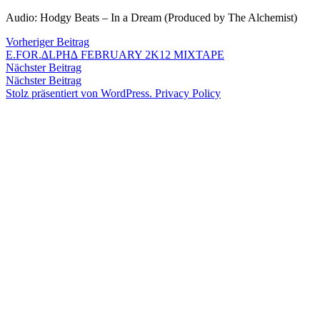
Zum
Audio: Hodgy Beats – In a Dream (Produced by The Alchemist)
Inhalt
Veröffentlicht
snhpfr
29.
Schreibe
Beitragsnavigation
Vorheriger
Vorheriger Beitrag
springen
von
Februar
einen
Beitrag:
E.FOR.∆LPH∆ FEBRUARY 2K12 MIXTAPE
Veröffentlicht
Veröffentlicht
Schlagwörter:
snhpfr
29.
Uncategorized
2k12
,
2012
Kommentar
Nächster
Nächster Beitrag
von
in
Februar
audio
,
zu
Beitrag:
Nächster Beitrag
2012
Hodgy
Stolz präsentiert von WordPress.
Privacy Policy
Beats
,
OFWGKTA
,
The
Alchemist