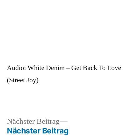
Zum
Inhalt
springen
Veröffentlicht
snhpfr
9.
Schreibe
von
April
einen
Audio: White Denim – Get Back To Love
2012
Kommentar
(Street Joy)
zu
Nächster
Nächster Beitrag
Veröffentlicht
Veröffentlicht
Schlagwörter:
snhpfr
9.
Uncategorized
2k12
,
Beitrag:
Nächster Beitrag
von
in
April
audio
,
Beitragsnavigation