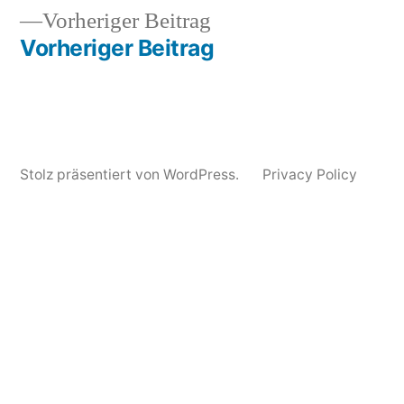
2012
White
Vorheriger
Vorheriger Beitrag
Denim
Beitrag:
Vorheriger Beitrag
Stolz präsentiert von WordPress.
Privacy Policy