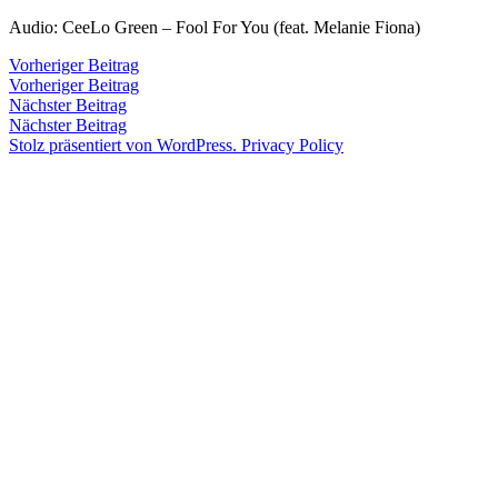
Zum
Audio: CeeLo Green – Fool For You (feat. Melanie Fiona)
Inhalt
Veröffentlicht
snhpfr
4.
Schreibe
Beitragsnavigation
Vorheriger
Vorheriger Beitrag
springen
von
Juli
einen
Beitrag:
Vorheriger Beitrag
Veröffentlicht
Veröffentlicht
snhpfr
4.
Uncategorized
2016
Kommentar
Nächster
Nächster Beitrag
von
in
Juli
zu
Beitrag:
Nächster Beitrag
2016
Stolz präsentiert von WordPress.
Privacy Policy