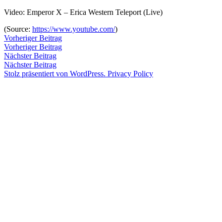
Zum
Video: Emperor X – Erica Western Teleport (Live)
Inhalt
Veröffentlicht
snhpfr
4.
Schreibe
(
Source:
https://www.youtube.com/
)
springen
von
Juli
einen
Beitragsnavigation
Vorheriger
Vorheriger Beitrag
2016
Kommentar
4.
Beitrag:
Vorheriger Beitrag
Veröffentlicht
Veröffentlicht
snhpfr
4.
Uncategorized
zu
Januar
Nächster
Nächster Beitrag
von
in
Juli
2020
Beitrag:
Nächster Beitrag
2016
4.
Stolz präsentiert von WordPress.
Privacy Policy
Januar
2020